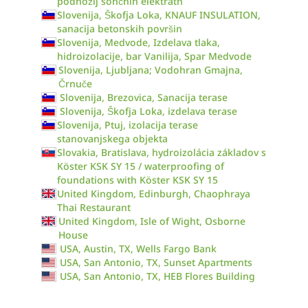
podnožij sončnih elektratn
Slovenija, Škofja Loka, KNAUF INSULATION,
sanacija betonskih površin
Slovenija, Medvode, Izdelava tlaka,
hidroizolacije, bar Vanilija, Spar Medvode
Slovenija, Ljubljana; Vodohran Gmajna,
Črnuče
Slovenija, Brezovica, Sanacija terase
Slovenija, Škofja Loka, izdelava terase
Slovenija, Ptuj, izolacija terase
stanovanjskega objekta
Slovakia, Bratislava, hydroizolácia základov s
Köster KSK SY 15 / waterproofing of
foundations with Köster KSK SY 15
United Kingdom, Edinburgh, Chaophraya
Thai Restaurant
United Kingdom, Isle of Wight, Osborne
House
USA, Austin, TX, Wells Fargo Bank
USA, San Antonio, TX, Sunset Apartments
USA, San Antonio, TX, HEB Flores Building