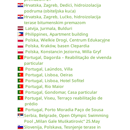
Hrvatska, Zagreb, Dedići, hidroizolacija
podruma (obiteljska kuća)
Hrvatska, Zagreb, Lučko, hidroizolacija
terase bitumenskim premazom
Latvija, Jurmala, Bulduri
Philippines, Apartment building
Polska, Wielkie Drogi, Centrum Edukacyjne
Polska, Kraków, basen Clepardia
Polska, Konstancin Jeziorna, Willa Gryf
Portugal, Dagorda – Reabilitação de vivenda
particular
Portugal, Laúndos, Villa
Portugal, Lisboa, Oeiras
Portugal, Lisboa, Hotel Sofitel
Portugal, Rio Maior
Portugal, Gondomar, Casa particular
Portugal, Viseu, Terraço reabilitação de
prédio
Portugal, Porto Moradia Paço de Sousa
Serbia, Belgrade, Open Olympic Swimming
Pool „Milan Gale Muškatirovic“ 25.May
Slovenija, Polskava, Tesnjenje terase in