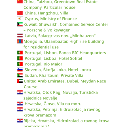
China, Taizhou, Greentown Real Estate
Company, Particular house
China, Hangzhou, Villa
Cyprus, Ministry of Finance
Kuwait, Shuwaikh, Combined Service Center
– Porsche & Volkswagen
Latvia, Salacgrivas nov. ,,Minhauzen''
Mongolia, Ulaanbaatar, High rise building
for residential use
Portugal, Lisbon, Banco BIC Headquarters
Portugal, Lisboa, Hotel Sofitel
Portugal, Rio Maior
Slovenia, Škofja Loka, Hotel Lonca
Sudan, Khartoum, Private Villa
United Arab Emirates, Dubai, Meydan Race
Course
Hrvatska, Otok Pag, Novalja, Turistička
zajednica Novalje
Hrvatska, Čiovo, Vila na moru
Hrvatska, Petrinja, hidroizolacija ravnog
krova premazom
Rijeka, Hrvatska, Hidroizolacija ravnog krova
premazom 21