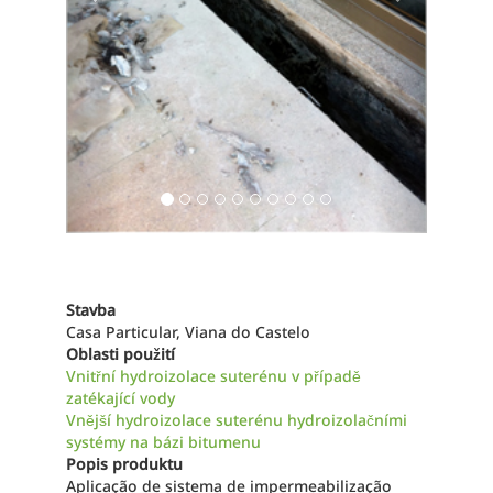
Stavba
Casa Particular, Viana do Castelo
Oblasti použití
Vnitřní hydroizolace suterénu v případě
zatékající vody
Vnější hydroizolace suterénu hydroizolačními
systémy na bázi bitumenu
Popis produktu
Aplicação de sistema de impermeabilização