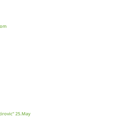
zom
irovic“ 25.May