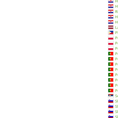
H
H
R
H
H
L
P
P
P
P
P
P
P
P
P
P
P
P
S
S
S
S
S