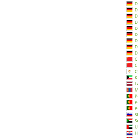
D
D
D
D
D
D
D
D
D
C
C
C
K
L
M
P
P
P
S
S
U
H