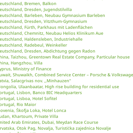
eutschland, Bremen, Balkon
eutschland, Dresden, Jugendstilvilla
eutschland, Barleben, Neubau Gymnasium Barleben
eutschland, Dresden, Vitzthum-Gymnasium
eutschland, Fürth, Parkhaus mit Ladenflächen
eutschland, Chemnitz, Neubau Helios Klinikum Aue
eutschland, Haldensleben, Industriehalle
eutschland, Radebeul, Weinkeller
eutschland, Dresden, Abdichtung gegen Radon
hina, Taizhou, Greentown Real Estate Company, Particular house
hina, Hangzhou, Villa
yprus, Ministry of Finance
uwait, Shuwaikh, Combined Service Center – Porsche & Volkswag
atvia, Salacgrivas nov. ,,Minhauzen''
ongolia, Ulaanbaatar, High rise building for residential use
ortugal, Lisbon, Banco BIC Headquarters
ortugal, Lisboa, Hotel Sofitel
ortugal, Rio Maior
lovenia, Škofja Loka, Hotel Lonca
udan, Khartoum, Private Villa
nited Arab Emirates, Dubai, Meydan Race Course
rvatska, Otok Pag, Novalja, Turistička zajednica Novalje