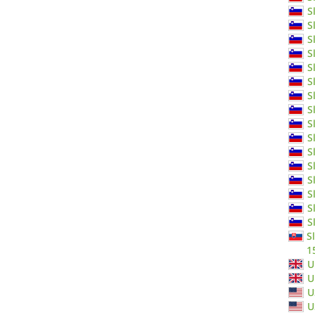
S
S
S
S
S
S
S
S
S
S
S
S
S
S
S
S
S
1
U
U
U
U