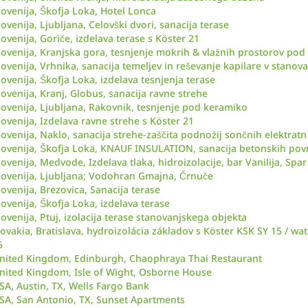
lovenija, Škofja Loka, Hotel Lonca
lovenija, Ljubljana, Celovški dvori, sanacija terase
lovenija, Goriče, izdelava terase s Köster 21
lovenija, Kranjska gora, tesnjenje mokrih & vlažnih prostorov po
lovenija, Vrhnika, sanacija temeljev in reševanje kapilare v stanova
lovenija, Škofja Loka, izdelava tesnjenja terase
lovenija, Kranj, Globus, sanacija ravne strehe
lovenija, Ljubljana, Rakovnik, tesnjenje pod keramiko
lovenija, Izdelava ravne strehe s Köster 21
lovenija, Naklo, sanacija strehe-zaščita podnožij sončnih elektratn
lovenija, Škofja Loka, KNAUF INSULATION, sanacija betonskih pov
lovenija, Medvode, Izdelava tlaka, hidroizolacije, bar Vanilija, Sp
lovenija, Ljubljana; Vodohran Gmajna, Črnuče
lovenija, Brezovica, Sanacija terase
lovenija, Škofja Loka, izdelava terase
lovenija, Ptuj, izolacija terase stanovanjskega objekta
lovakia, Bratislava, hydroizolácia základov s Köster KSK SY 15 / w
5
nited Kingdom, Edinburgh, Chaophraya Thai Restaurant
nited Kingdom, Isle of Wight, Osborne House
SA, Austin, TX, Wells Fargo Bank
SA, San Antonio, TX, Sunset Apartments