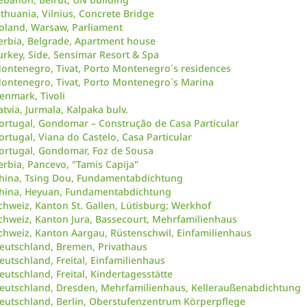
ithuania, Vilnius, Concrete Bridge
oland, Warsaw, Parliament
erbia, Belgrade, Apartment house
urkey, Side, Sensimar Resort & Spa
ontenegro, Tivat, Porto Montenegro´s residences
ontenegro, Tivat, Porto Montenegro´s Marina
enmark, Tivoli
atvia, Jurmala, Kalpaka bulv.
ortugal, Gondomar – Construção de Casa Particular
ortugal, Viana do Castelo, Casa Particular
ortugal, Gondomar, Foz de Sousa
erbia, Pancevo, "Tamis Capija"
hina, Tsing Dou, Fundamentabdichtung
hina, Heyuan, Fundamentabdichtung
chweiz, Kanton St. Gallen, Lütisburg; Werkhof
chweiz, Kanton Jura, Bassecourt, Mehrfamilienhaus
chweiz, Kanton Aargau, Rüstenschwil, Einfamilienhaus
eutschland, Bremen, Privathaus
eutschland, Freital, Einfamilienhaus
eutschland, Freital, Kindertagesstätte
eutschland, Dresden, Mehrfamilienhaus, Kelleraußenabdichtung
eutschland, Berlin, Oberstufenzentrum Körperpflege