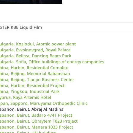
ulgaria, Kozlodui, Atomic power plant
ulgaria, Evksinovgrad, Royal Palace
ulgaria, Belitza, Dancing Bears Park
ulgaria, Sofia, Office buildings of energy companies
hina, Harbin, Residential Complex
hina, Beijing, Memorial Babaoshan
hina, Beijing, Tianjin Business Center
hina, Harbin, Residential Project
hina, Yingkou, Industrial Park
yprus, Kaya Artemis Hotel
apan, Sapporo, Maruyama Orthopedic Clinic
ebanon, Beirut, Abraj Al Madina
ebanon, Beirut, Badaro 4741 Project
ebanon, Beirut, Qoraytem 1023 Project
ebanon, Beirut, Manara 1033 Project
ebanon, Beirut, UN building