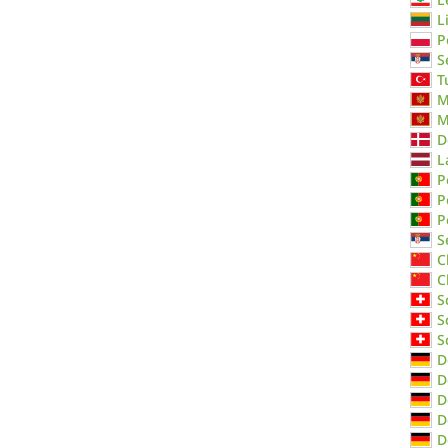
L
P
S
T
M
M
D
L
P
P
P
S
C
C
S
S
S
D
D
D
D
D