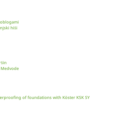
d oblogami
njski hiši
ršin
ar Medvode
aterproofing of foundations with Köster KSK SY