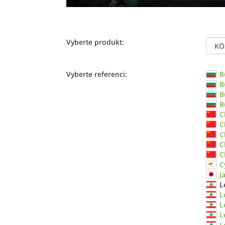
Vyberte produkt:
Vyberte referenci:
B
B
B
B
C
C
C
C
C
C
J
L
L
L
L
L