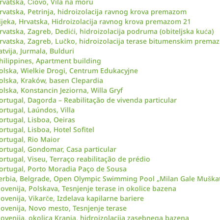
rvatska, Čiovo, Vila na moru
rvatska, Petrinja, hidroizolacija ravnog krova premazom
ijeka, Hrvatska, Hidroizolacija ravnog krova premazom 21
rvatska, Zagreb, Dedići, hidroizolacija podruma (obiteljska kuća)
rvatska, Zagreb, Lučko, hidroizolacija terase bitumenskim prema
atvija, Jurmala, Bulduri
hilippines, Apartment building
olska, Wielkie Drogi, Centrum Edukacyjne
olska, Kraków, basen Clepardia
olska, Konstancin Jeziorna, Willa Gryf
ortugal, Dagorda – Reabilitação de vivenda particular
ortugal, Laúndos, Villa
ortugal, Lisboa, Oeiras
ortugal, Lisboa, Hotel Sofitel
ortugal, Rio Maior
ortugal, Gondomar, Casa particular
ortugal, Viseu, Terraço reabilitação de prédio
ortugal, Porto Moradia Paço de Sousa
erbia, Belgrade, Open Olympic Swimming Pool „Milan Gale Muškat
lovenija, Polskava, Tesnjenje terase in okolice bazena
lovenija, Vikarče, Izdelava kapilarne bariere
lovenija, Novo mesto, Tesnjenje terase
lovenija, okolica Kranja, hidroizolacija zasebnega bazena