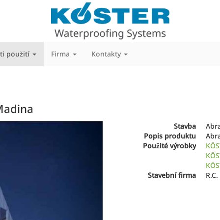
ti použití
Firma
Kontakty
Madina
Next
Stavba
Abra
Popis produktu
Abr
Použité výrobky
KÖS
KÖS
KÖS
Stavební firma
R.C.