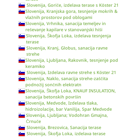
Slovenija, Goriče, izdelava terase s Köster 21
Slovenija, Kranjska gora, tesnjenje mokrih &
vlažnih prostorov pod oblogami
Slovenija, Vrhnika, sanacija temeljev in
reševanje kapilare v stanovanjski hiši
Slovenija, Škofja Loka, izdelava tesnjenja
terase
Slovenija, Kranj, Globus, sanacija ravne
strehe
Slovenija, Ljubljana, Rakovnik, tesnjenje pod
keramiko
Slovenija, Izdelava ravne strehe s Köster 21
Slovenija, Naklo, sanacija strehe-zaščita
podnožij sončnih elektratn
Slovenija, Škofja Loka, KNAUF INSULATION,
sanacija betonskih površin
Slovenija, Medvode, Izdelava tlaka,
hidroizolacije, bar Vanilija, Spar Medvode
Slovenija, Ljubljana; Vodohran Gmajna,
Črnuče
Slovenija, Brezovica, Sanacija terase
Slovenija, Škofja Loka, izdelava terase