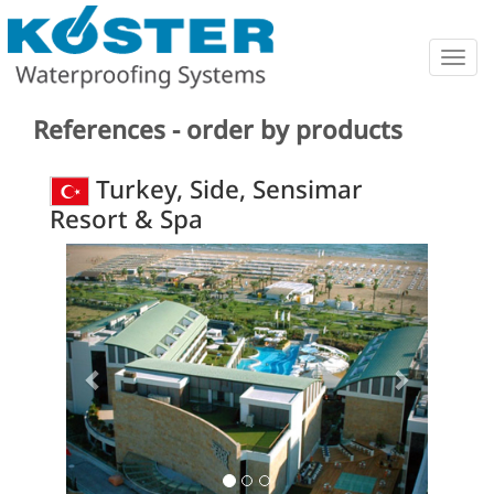
Togg
navig
References - order by products
Turkey, Side, Sensimar
Resort & Spa
Previous
Next