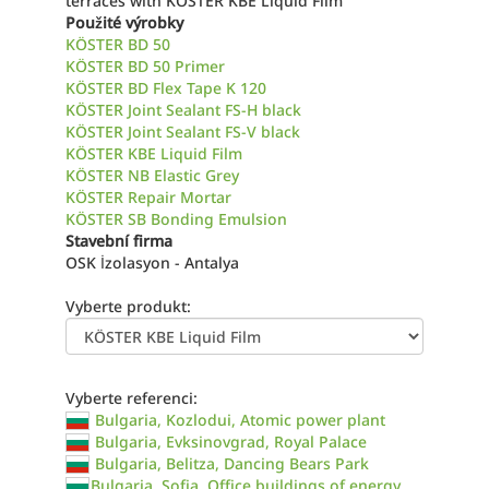
terraces with KÖSTER KBE Liquid Film
Použité výrobky
KÖSTER BD 50
KÖSTER BD 50 Primer
KÖSTER BD Flex Tape K 120
KÖSTER Joint Sealant FS-H black
KÖSTER Joint Sealant FS-V black
KÖSTER KBE Liquid Film
KÖSTER NB Elastic Grey
KÖSTER Repair Mortar
KÖSTER SB Bonding Emulsion
Stavební firma
OSK İzolasyon - Antalya
Vyberte produkt:
Vyberte referenci:
Bulgaria, Kozlodui, Atomic power plant
Bulgaria, Evksinovgrad, Royal Palace
Bulgaria, Belitza, Dancing Bears Park
Bulgaria, Sofia, Office buildings of energy