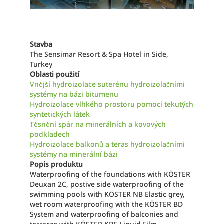
Stavba
The Sensimar Resort & Spa Hotel in Side,
Turkey
Oblasti použití
Vnější hydroizolace suterénu hydroizolačními
systémy na bázi bitumenu
Hydroizolace vlhkého prostoru pomocí tekutých
syntetických látek
Těsnění spár na minerálních a kovových
podkladech
Hydroizolace balkonů a teras hydroizolačními
systémy na minerální bázi
Popis produktu
Waterproofing of the foundations with KÖSTER
Deuxan 2C, postive side waterproofing of the
swimming pools with KÖSTER NB Elastic grey,
wet room waterproofing with the KÖSTER BD
System and waterproofing of balconies and