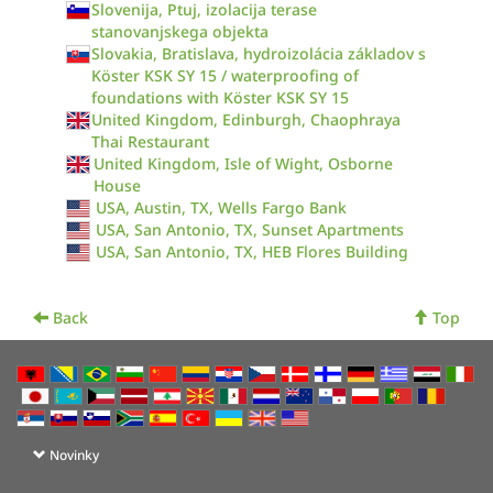
Slovenija, Ptuj, izolacija terase
stanovanjskega objekta
Slovakia, Bratislava, hydroizolácia základov s
Köster KSK SY 15 / waterproofing of
foundations with Köster KSK SY 15
United Kingdom, Edinburgh, Chaophraya
Thai Restaurant
United Kingdom, Isle of Wight, Osborne
House
USA, Austin, TX, Wells Fargo Bank
USA, San Antonio, TX, Sunset Apartments
USA, San Antonio, TX, HEB Flores Building
Back
Top
Novinky