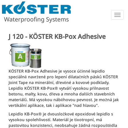
Togg
navig
J 120 - KÖSTER KB-Pox Adhesive
KÖSTER KB-Pox Adhesive je vysoce účinné lepidlo
speciálně navržené pro lepení dilatačních pásků KÖSTER
Joint Tape na minerální, dřevěné a kovové podklady.
Lepidlo KÖSTER KB-Pox® vytváří vysokou přilnavost
betonu, malty, kovu, dřeva a mnoha dalších stavebních
materiálů. Má vysokou náběhovou pevnost. Je možná jak
vertikální aplikace, tak i aplikace "nad hlavou".
Lepidlo KB-Pox® je dvousložkové epoxidové lepidlo s
vysokou spolehlivostí. Materiál je tixotropní, má
pastovitou konzistenci, neobsahuje žádná rozpouštědla